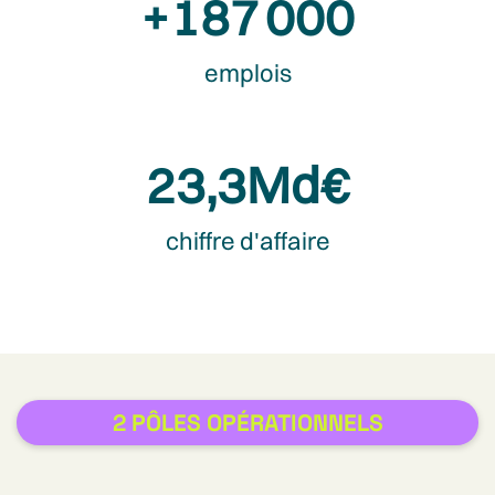
+
187 000
emplois
23,3
Md€
chiffre d'affaire
2 PÔLES OPÉRATIONNELS