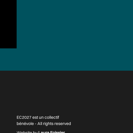
EC2027 est un collectif
bénévole - All rights reserved
Website by
Laura Foissier