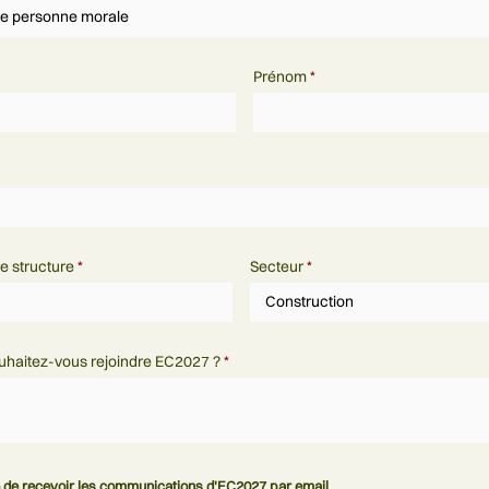
Prénom
*
e structure
*
Secteur
*
uhaitez-vous rejoindre EC2027 ?
*
 de recevoir les communications d'EC2027 par email