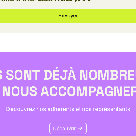
Envoyer
S SONT DÉJÀ NOMBR
 NOUS ACCOMPAGNER
Découvrez nos adhérents et nos représentants
Découvrir