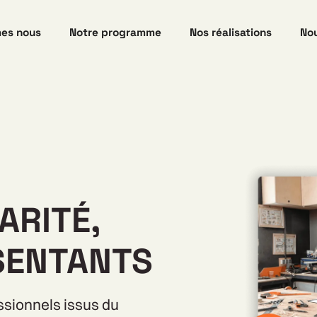
es nous
Notre programme
Nos réalisations
Nou
ARITÉ,
SENTANTS
sionnels issus du