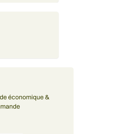
monde économique &
demande